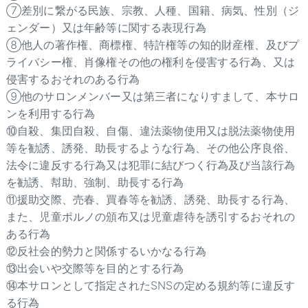
⑦差別に繋がる民族、宗教、人種、国籍、病気、性別（ジ
ェンダー）又は年齢等に関する表現行為
⑧他人の著作権、商標権、特許権等の知的財産権、及びプ
ライバシー権、肖像権その他の権利を侵害する行為、又は
侵害するおそれのある行為
⑨他のサロンメンバー又は第三者になりすまして、本サロ
ンを利用する行為
⑩自殺、集団自殺、自傷、違法薬物使用又は脱法薬物使用
等を勧誘、誘発、助長するような行為、その他公序良俗、
法令に違反する行為又は犯罪に結びつく行為及び当該行為
を勧誘、幇助、強制、助長する行為
⑪援助交際、売春、買春等を勧誘、誘発、助長する行為、
また、児童ポルノの頒布又は児童虐待を誘引するおそれの
ある行為
⑫反社会的勢力と関係するいかなる行為
⑬出会いや交際等を目的とする行為
⑭本サロンとして指定されたSNSの定める規約等に違反す
る行為