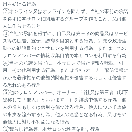
用を妨げる行為
②オンライン又はオフラインを問わず、当社の事前の承諾
を得ずに本サロンに関連するグループを作ること、又は他
人に作らせること
③当社の承諾を得ずに、自己又は第三者の商品又はサービ
ス等の広告、宣伝、誘導を目的とする行為、宗教や政治活
動への勧誘目的で本サロンを利用する行為、または、他の
サロンメンバーの情報収集目的で本サロンを利用する行為
④当社の承諾を得ずに、本サロンで得た情報を転載、引
用、その他利用する行為、または当社/オーナー配信情報に
かかる著作権その他知的財産権を侵害するもしくは侵害す
る恐れのある行為
⑤他のサロンメンバー、オーナー、当社又は第三者（以下
総称して「他人」といいます。）を誹謗中傷する行為、他
人の名誉もしくは信用を傷つける行為、他人について虚偽
の事実を流布する行為、他人の迷惑となる行為、又はその
他他人に対し不利益になる行為
⑥荒らし行為等、本サロンの秩序を乱す行為